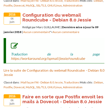
Classé dans :
Mail façon FAI - Debian 8.0 Jessie
,
Traductions
Mots clés :
Debian
,
Postfix
,
Dovecot
,
MySQL
,
SSL/TLS
,
GNU/Linux
,
Administration
Configuration du webmail
2016
Roundcube - Debian 8.0 Jessie
06
juin
Rédigé par Marc GUILLAUME
|
Dernière mise à jour le 09
janvier 2018
|
Aucun commentaire
">
Aucun commentaire
Traduction de la page
https://workaround.org/ispmail/jessie/roundcube
Lire la suite de Configuration du webmail Roundcube - Debian 8.0
Jessie
Classé dans :
Mail façon FAI - Debian 8.0 Jessie
,
Traductions
Mots clés :
Debian
,
Postfix
,
Dovecot
,
MySQL
,
SSL/TLS
,
GNU/Linux
,
Administration
Faire en sorte que Postfix envoit les
2016
mails à Dovecot - Debian 8.0 Jessie
06
juin