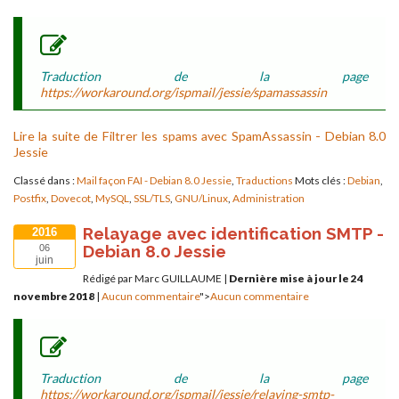
Traduction de la page
https://workaround.org/ispmail/jessie/spamassassin
Lire la suite de Filtrer les spams avec SpamAssassin - Debian 8.0
Jessie
Classé dans :
Mail façon FAI - Debian 8.0 Jessie
,
Traductions
Mots clés :
Debian
,
Postfix
,
Dovecot
,
MySQL
,
SSL/TLS
,
GNU/Linux
,
Administration
Relayage avec identification SMTP -
2016
Debian 8.0 Jessie
06
juin
Rédigé par Marc GUILLAUME
|
Dernière mise à jour le 24
novembre 2018
|
Aucun commentaire
">
Aucun commentaire
Traduction de la page
https://workaround.org/ispmail/jessie/relaying-smtp-