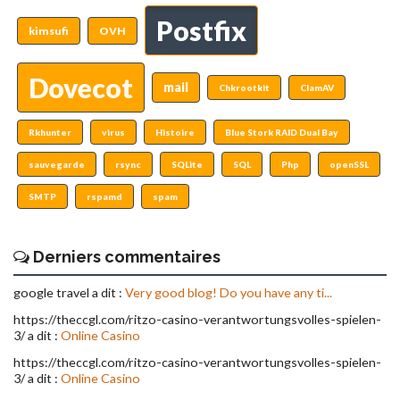
Postfix
kimsufi
OVH
Dovecot
mail
Chkrootkit
ClamAV
Rkhunter
virus
Histoire
Blue Stork RAID Dual Bay
sauvegarde
rsync
SQLite
SQL
Php
openSSL
SMTP
rspamd
spam
Derniers commentaires
google travel a dit :
Very good blog! Do you have any ti...
https://theccgl.com/ritzo-casino-verantwortungsvolles-spielen-
3/ a dit :
Online Casino
https://theccgl.com/ritzo-casino-verantwortungsvolles-spielen-
3/ a dit :
Online Casino