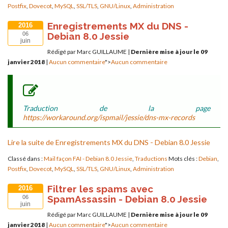
Postfix
,
Dovecot
,
MySQL
,
SSL/TLS
,
GNU/Linux
,
Administration
Enregistrements MX du DNS -
2016
Debian 8.0 Jessie
06
juin
Rédigé par Marc GUILLAUME
|
Dernière mise à jour le 09
janvier 2018
|
Aucun commentaire
">
Aucun commentaire
Traduction de la page
https://workaround.org/ispmail/jessie/dns-mx-records
Lire la suite de Enregistrements MX du DNS - Debian 8.0 Jessie
Classé dans :
Mail façon FAI - Debian 8.0 Jessie
,
Traductions
Mots clés :
Debian
,
Postfix
,
Dovecot
,
MySQL
,
SSL/TLS
,
GNU/Linux
,
Administration
Filtrer les spams avec
2016
SpamAssassin - Debian 8.0 Jessie
06
juin
Rédigé par Marc GUILLAUME
|
Dernière mise à jour le 09
janvier 2018
|
Aucun commentaire
">
Aucun commentaire