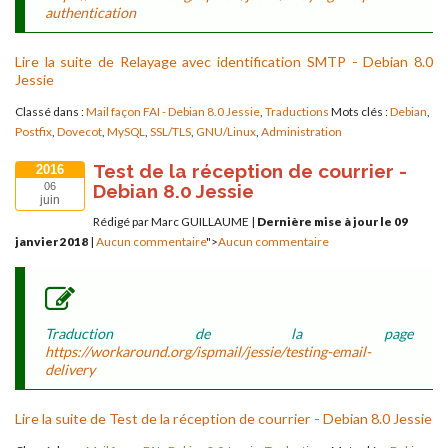
authentication
Lire la suite de Relayage avec identification SMTP - Debian 8.0
Jessie
Classé dans :
Mail façon FAI - Debian 8.0 Jessie
,
Traductions
Mots clés :
Debian
,
Postfix
,
Dovecot
,
MySQL
,
SSL/TLS
,
GNU/Linux
,
Administration
Test de la réception de courrier -
2016
Debian 8.0 Jessie
06
juin
Rédigé par Marc GUILLAUME
|
Dernière mise à jour le 09
janvier 2018
|
Aucun commentaire
">
Aucun commentaire
Traduction de la page
https://workaround.org/ispmail/jessie/testing-email-
delivery
Lire la suite de Test de la réception de courrier - Debian 8.0 Jessie