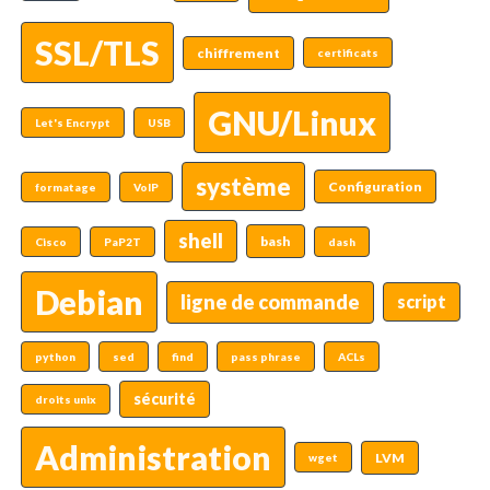
SSL/TLS
chiffrement
certificats
GNU/Linux
Let's Encrypt
USB
système
Configuration
formatage
VoIP
shell
bash
Cisco
PaP2T
dash
Debian
ligne de commande
script
python
sed
find
pass phrase
ACLs
sécurité
droits unix
Administration
LVM
wget