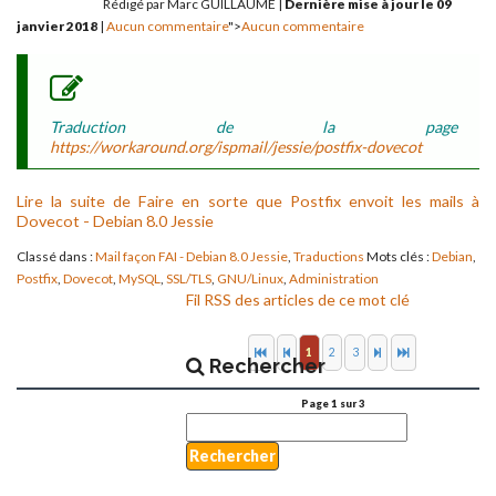
Rédigé par Marc GUILLAUME
|
Dernière mise à jour le 09
janvier 2018
|
Aucun commentaire
">
Aucun commentaire
Traduction de la page
https://workaround.org/ispmail/jessie/postfix-dovecot
Lire la suite de Faire en sorte que Postfix envoit les mails à
Dovecot - Debian 8.0 Jessie
Classé dans :
Mail façon FAI - Debian 8.0 Jessie
,
Traductions
Mots clés :
Debian
,
Postfix
,
Dovecot
,
MySQL
,
SSL/TLS
,
GNU/Linux
,
Administration
Fil RSS des articles de ce mot clé
1
2
3
Rechercher
Page 1 sur 3