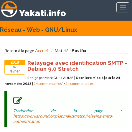
Togg
Yakati.info
navi
Réseau - Web - GNU/Linux
Retour à la page
Accueil
Mot clé :
Postfix
Relayage avec identification SMTP -
2018
Debian 9.0 Stretch
07
février
Rédigé par Marc GUILLAUME
|
Dernière mise à jour le 24
novembre 2018
|
24 commentaires
">
24 commentaires
Traduction de la page :
https://workaround.org/ispmail/stretch/relaying-smtp-
authentication