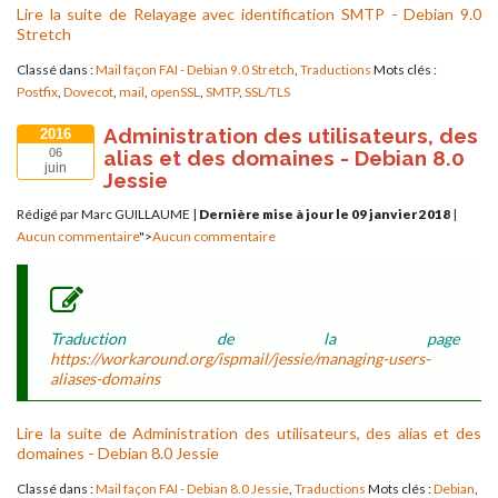
Lire la suite de Relayage avec identification SMTP - Debian 9.0
Stretch
Classé dans :
Mail façon FAI - Debian 9.0 Stretch
,
Traductions
Mots clés :
Postfix
,
Dovecot
,
mail
,
openSSL
,
SMTP
,
SSL/TLS
Administration des utilisateurs, des
2016
alias et des domaines - Debian 8.0
06
juin
Jessie
Rédigé par Marc GUILLAUME
|
Dernière mise à jour le 09 janvier 2018
|
Aucun commentaire
">
Aucun commentaire
Traduction de la page
https://workaround.org/ispmail/jessie/managing-users-
aliases-domains
Lire la suite de Administration des utilisateurs, des alias et des
domaines - Debian 8.0 Jessie
Classé dans :
Mail façon FAI - Debian 8.0 Jessie
,
Traductions
Mots clés :
Debian
,