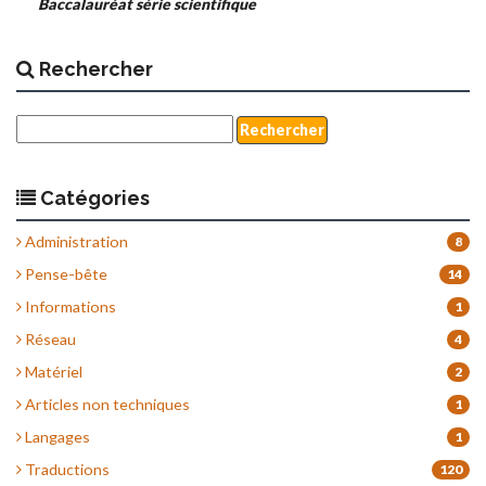
Baccalauréat série scientifique
Rechercher
Catégories
Administration
8
Pense-bête
14
Informations
1
Réseau
4
Matériel
2
Articles non techniques
1
Langages
1
Traductions
120