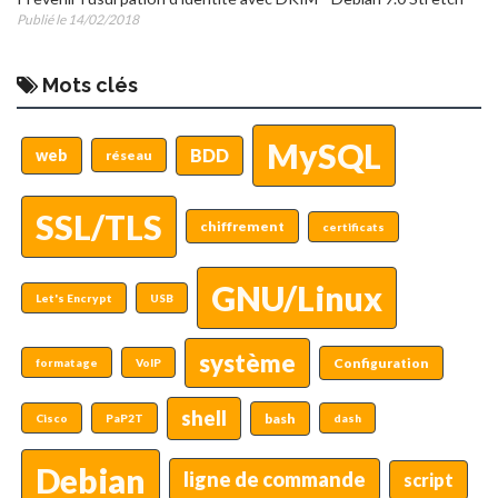
Publié le 14/02/2018
Mots clés
MySQL
BDD
web
réseau
SSL/TLS
chiffrement
certificats
GNU/Linux
Let's Encrypt
USB
système
Configuration
formatage
VoIP
shell
bash
Cisco
PaP2T
dash
Debian
ligne de commande
script