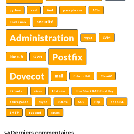
python
sed
find
pass phrase
ACLs
sécurité
droits unix
Administration
LVM
wget
Postfix
kimsufi
OVH
Dovecot
mail
Chkrootkit
ClamAV
Rkhunter
virus
Histoire
Blue Stork RAID Dual Bay
sauvegarde
rsync
SQLite
SQL
Php
openSSL
SMTP
rspamd
spam
Derniers commentaires