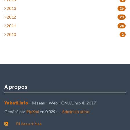
2013
26
2012
23
2011
28
2010
2
À propos
- Réseau - Web - GNU/Linux © 2017
Yakati.info
Généré par
PluXml
en 0.029s -
Administration
Fil des articles