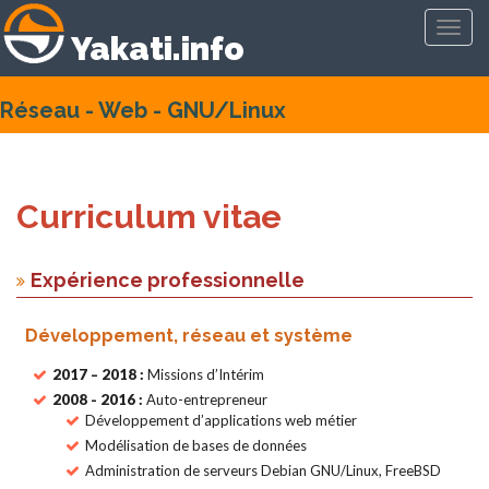
Toggl
Yakati.info
navig
Réseau - Web - GNU/Linux
Curriculum vitae
Expérience professionnelle
Développement, réseau et système
2017 – 2018 :
Missions d’Intérim
2008 - 2016 :
Auto-entrepreneur
Développement d’applications web métier
Modélisation de bases de données
Administration de serveurs Debian GNU/Linux, FreeBSD