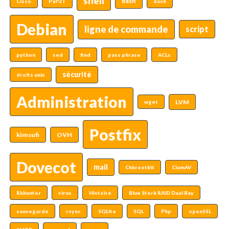
shell
bash
Cisco
PaP2T
dash
Debian
ligne de commande
script
python
sed
find
pass phrase
ACLs
sécurité
droits unix
Administration
LVM
wget
Postfix
kimsufi
OVH
Dovecot
mail
Chkrootkit
ClamAV
Rkhunter
virus
Histoire
Blue Stork RAID Dual Bay
sauvegarde
rsync
SQLite
SQL
Php
openSSL