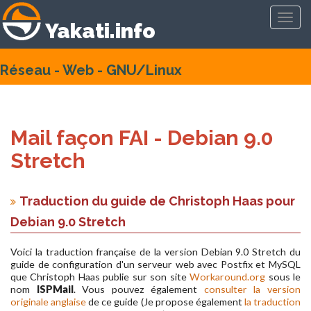
Toggl
Yakati.info
navig
Réseau - Web - GNU/Linux
Mail façon FAI - Debian 9.0
Stretch
Traduction du guide de Christoph Haas pour
Debian 9.0 Stretch
Voici la traduction française de la version Debian 9.0 Stretch du
guide de configuration d'un serveur web avec Postfix et MySQL
que Christoph Haas publie sur son site
Workaround.org
sous le
nom
ISPMail
. Vous pouvez également
consulter la version
originale anglaise
de ce guide (Je propose également
la traduction