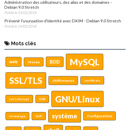
Administration des utilisateurs, des alias et des domaines -
Debian 9.0 Stretch
Publié le 14/02/2018
Prévenir l'usurpation d'identité avec DKIM - Debian 9.0 Stretch
Publié le 14/02/2018
Mots clés
MySQL
BDD
web
réseau
SSL/TLS
chiffrement
certificats
GNU/Linux
Let's Encrypt
USB
système
Configuration
formatage
VoIP