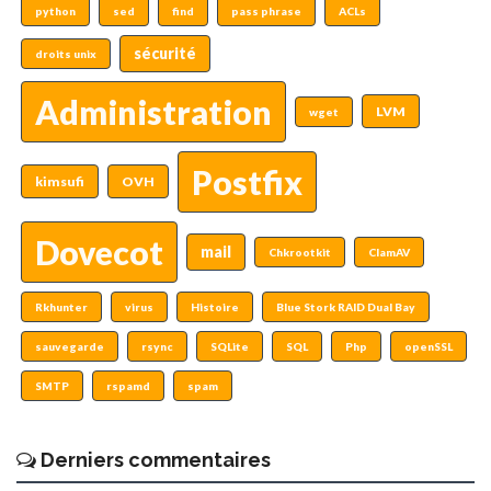
python
sed
find
pass phrase
ACLs
sécurité
droits unix
Administration
LVM
wget
Postfix
kimsufi
OVH
Dovecot
mail
Chkrootkit
ClamAV
Rkhunter
virus
Histoire
Blue Stork RAID Dual Bay
sauvegarde
rsync
SQLite
SQL
Php
openSSL
SMTP
rspamd
spam
Derniers commentaires