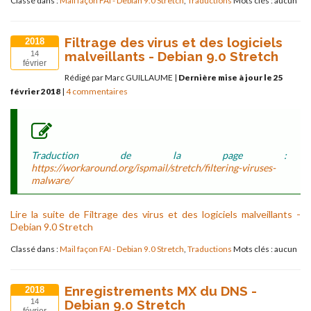
Classé dans :
Mail façon FAI - Debian 9.0 Stretch
,
Traductions
Mots clés : aucun
Filtrage des virus et des logiciels
2018
malveillants - Debian 9.0 Stretch
14
février
Rédigé par Marc GUILLAUME
|
Dernière mise à jour le 25
février 2018
|
4 commentaires
Traduction de la page :
https://workaround.org/ispmail/stretch/filtering-viruses-
malware/
Lire la suite de Filtrage des virus et des logiciels malveillants -
Debian 9.0 Stretch
Classé dans :
Mail façon FAI - Debian 9.0 Stretch
,
Traductions
Mots clés : aucun
Enregistrements MX du DNS -
2018
Debian 9.0 Stretch
14