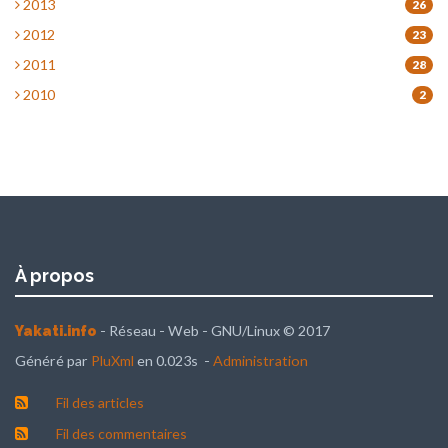
2013
26
2012
23
2011
28
2010
2
À propos
- Réseau - Web - GNU/Linux © 2017
Yakati.info
Généré par
PluXml
en 0.023s -
Administration
Fil des articles
Fil des commentaires