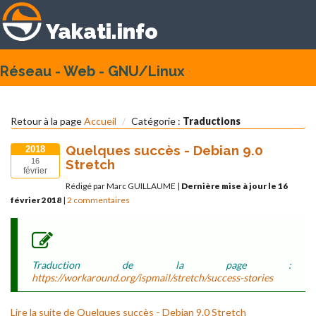
Yakati.info
Réseau - Web - GNU/Linux
Retour à la page
Accueil
Catégorie :
Traductions
Quelques succès - Debian 9.0
2018
Stretch
16
février
Rédigé par Marc GUILLAUME
|
Dernière mise à jour le 16
février 2018
|
2 commentaires
Traduction de la page :
https://workaround.org/ispmail/stretch/success-stories
Lire la suite de Quelques succès - Debian 9.0 Stretch