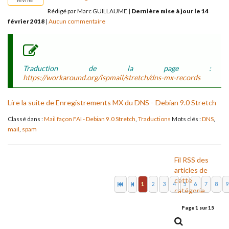
février
Rédigé par Marc GUILLAUME
|
Dernière mise à jour le 14
février 2018
|
Aucun commentaire
Traduction de la page :
https://workaround.org/ispmail/stretch/dns-mx-records
Lire la suite de Enregistrements MX du DNS - Debian 9.0 Stretch
Classé dans :
Mail façon FAI - Debian 9.0 Stretch
,
Traductions
Mots clés :
DNS
,
mail
,
spam
Fil RSS des
articles de
cette
1
2
3
4
5
6
7
8
9
catégorie
Page 1 sur 15