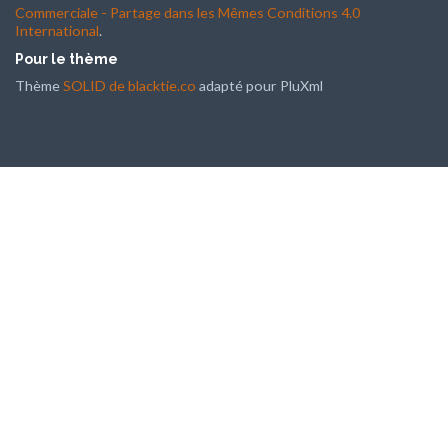
Commerciale - Partage dans les Mêmes Conditions 4.0
International
.
Pour le thème
Thème
SOLID de blacktie.co
adapté pour PluXml