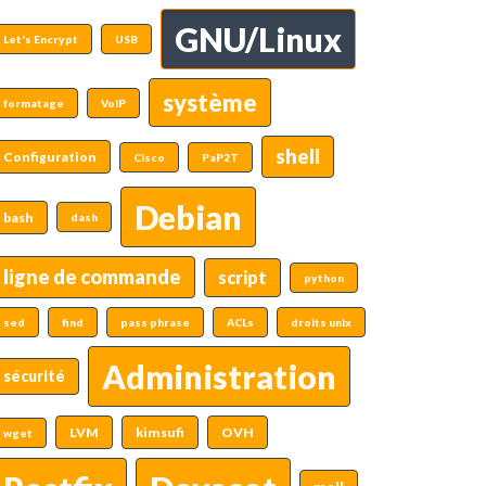
GNU/Linux
Let's Encrypt
USB
système
formatage
VoIP
shell
Configuration
Cisco
PaP2T
Debian
bash
dash
ligne de commande
script
python
sed
find
pass phrase
ACLs
droits unix
Administration
sécurité
LVM
kimsufi
OVH
wget