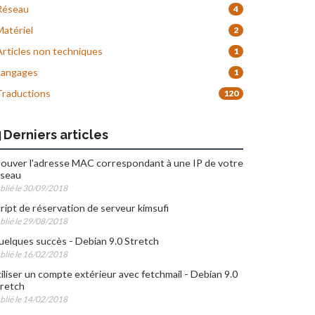
éseau
4
atériel
2
rticles non techniques
1
angages
1
raductions
120
Derniers articles
ouver l'adresse MAC correspondant à une IP de votre
éseau
blié le 30/09/2018
ript de réservation de serveur kimsufi
blié le 29/08/2018
elques succès - Debian 9.0 Stretch
blié le 16/02/2018
iliser un compte extérieur avec fetchmail - Debian 9.0
retch
blié le 14/02/2018