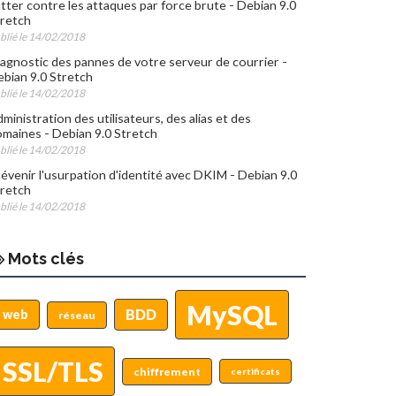
tter contre les attaques par force brute - Debian 9.0
retch
blié le 14/02/2018
agnostic des pannes de votre serveur de courrier -
bian 9.0 Stretch
blié le 14/02/2018
ministration des utilisateurs, des alias et des
maines - Debian 9.0 Stretch
blié le 14/02/2018
évenir l'usurpation d'identité avec DKIM - Debian 9.0
retch
blié le 14/02/2018
Mots clés
MySQL
BDD
web
réseau
SSL/TLS
chiffrement
certificats