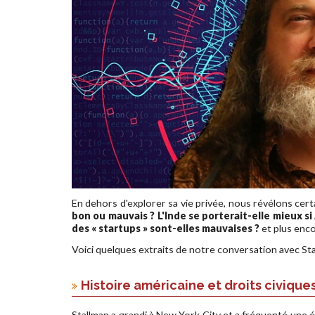
En dehors d'explorer sa vie privée, nous révélons cert
bon ou mauvais ? L'Inde se porterait-elle mieux s
des « startups » sont-elles mauvaises ?
et plus enc
Voici quelques extraits de notre conversation avec Sta
Histoire américaine et droits civique
Stallman a grandi à New York City et a fréquenté une éc