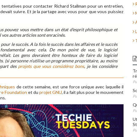
R
es tentatives pour contacter Richard Stallman pour un entretien,
 devait suivre. Et je la partage avec vous pour que vous puissiez
M
A
ous pouvez vous mettre dans un état d'esprit philosophique et
L
 vos autres articles sont enracinés.
T
 pour le succès. A la fois le succès dans les affaires et le succès
fondamental avec cela. De mon point de vue, le logiciel
éfait. Les gens devraient être honteux de faire du logiciel
ès. (si personne n'utilise un programme propriétaire, au moins
upart des
projets que vous considérez bons
, je les considère
Tr
r
Pu
hniques
de cette semaine, est une force unique avec laquelle il
Sc
re Foundation
et du
projet GNU
, il a fait plus pour le mouvement
Pu
ens.
Qu
Pu
Ut
St
Pu