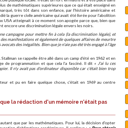
u plus de mathématiques supérieures que ce qui était enseigné en
 marqué, très tôt dans son enfance, par l'histoire américaine et
ié la guerre civile américaine qui avait été livrée pour l'abolition
 aux USA atteignait à ce moment son apogée parce que, bien que
nt encore une discrimination légale envers les noirs.
une campagne pour mettre fin à cela (la discrimination légale), et
t des manifestations et également de quelques affaires de meurtre
avocats des inégalités. Bien que je n'aie pas été très engagé à l'âge
. Stallman se rappelle être allé dans un camp d'été en 1962 et en
ge de programmation et que cela l'a fasciné. Il dit
« J'ai lu ces
. Il n'y avait pas d'ordinateur disponible car c'était bien trop
ateur et pu en faire quelque chose, c'était en 1969 au centre
que la rédaction d'un mémoire n'était pas
 autant que par les mathématiques. Pour lui, la décision d'opter
question d'obligations académiques. Il explique :
« Pour obtenir