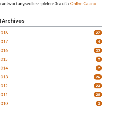
rantwortungsvolles-spielen-3/ a dit :
Online Casino
Archives
018
27
017
4
016
23
015
2
014
2
013
26
012
23
011
28
010
2