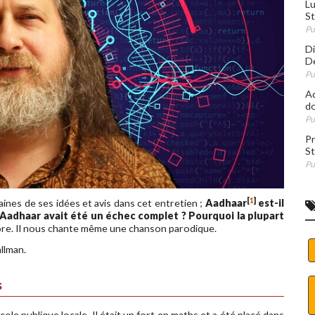
Lu
St
Pu
Di
De
Pu
Ad
do
Pu
Pr
St
Pu
[
1
]
aines de ses idées et avis dans cet entretien ;
Aadhaar
est-il
i Aadhaar avait été un échec complet ? Pourquoi la plupart
ore. Il nous chante même une chanson parodique.
llman.
s
ole publique locale. Il était un fort en maths et a été placé dans