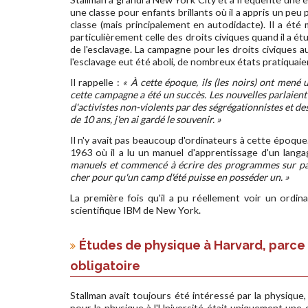
une classe pour enfants brillants où il a appris un pe
classe (mais principalement en autodidacte). Il a été
particulièrement celle des droits civiques quand il a étud
de l'esclavage. La campagne pour les droits civiques
l'esclavage eut été aboli, de nombreux états pratiquaie
Il rappelle :
« À cette époque, ils (les noirs) ont mené 
cette campagne a été un succès. Les nouvelles parlaien
d'activistes non-violents par des ségrégationnistes et des 
de 10 ans, j'en ai gardé le souvenir. »
Il n'y avait pas beaucoup d'ordinateurs à cette époque
1963 où il a lu un manuel d'apprentissage d'un langa
manuels et commencé à écrire des programmes sur papier
cher pour qu'un camp d'été puisse en posséder un. »
La première fois qu'il a pu réellement voir un ordin
scientifique IBM de New York.
Études de physique à Harvard, parce 
obligatoire
Stallman avait toujours été intéressé par la physique,
pour la physique à l'Université était uniquement une 