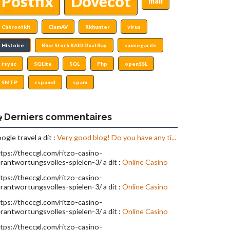
Postfix
Dovecot
mail
Chkrootkit
ClamAV
Rkhunter
virus
Histoire
Blue Stork RAID Dual Bay
sauvegarde
rsync
SQLite
SQL
Php
openSSL
SMTP
rspamd
spam
Derniers commentaires
ogle travel a dit :
Very good blog! Do you have any ti...
tps://theccgl.com/ritzo-casino-
rantwortungsvolles-spielen-3/ a dit :
Online Casino
tps://theccgl.com/ritzo-casino-
rantwortungsvolles-spielen-3/ a dit :
Online Casino
tps://theccgl.com/ritzo-casino-
rantwortungsvolles-spielen-3/ a dit :
Online Casino
tps://theccgl.com/ritzo-casino-