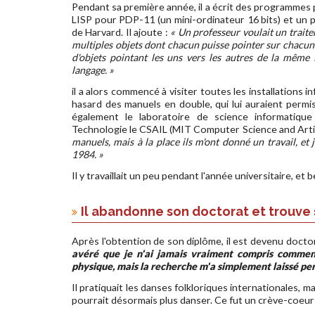
Pendant sa première année, il a écrit des programmes p
LISP pour PDP-11 (un mini-ordinateur 16 bits) et un p
de Harvard. Il ajoute :
« Un professeur voulait un trait
multiples objets dont chacun puisse pointer sur chacun
d'objets pointant les uns vers les autres de la même f
langage. »
il a alors commencé à visiter toutes les installations in
hasard des manuels en double, qui lui auraient permis
également le laboratoire de science informatique e
Technologie le CSAIL (MIT Computer Science and Artific
manuels, mais à la place ils m'ont donné un travail, et j
1984. »
Il y travaillait un peu pendant l'année universitaire, et
Il abandonne son doctorat et trouve
Après l'obtention de son diplôme, il est devenu doctor
avéré que je n'ai jamais vraiment compris comment
physique, mais la recherche m'a simplement laissé per
Il pratiquait les danses folkloriques internationales,
pourrait désormais plus danser. Ce fut un crève-coeur 