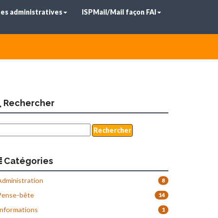
es administratives
ISPMail/Mail façon FAI
Rechercher
Catégories
dministration
8
ense-bête
14
nformations
1