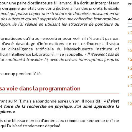
our une paire d'ordinateurs à Harvard. Il a écrit un interprêteur
ve
rogramme qui était une contribution à l'un des projets logiciels
ement qui puisse copier une structure de données consistant en de
 des autres et qui soit supposée être une collection isomorphique
açon. Je l'ai réalisé en utilisant les structures de pointeurs du
2
formatiques qu'il a pu rencontrer pour voir s'il n'y aurait pas par
2
 d'avoir davantage d'informations sur ces ordinateurs. Il visita
t d'intelligence artificielle du Massachusetts Institute of
2
ial Intelligence Laboratory). Il se rapppelle,
« Il n'avaient pas de
2
'ai continué à travailler là, avec de brèves interruptions jusqu'en
2
 beaucoup pendant l'été.
2
2
 sa voie dans la programmation
2
ant au MIT, mais a abandonné après un an. Il nous dit :
« Il s'est
2
 faire de la recherche en physique. J'ai aimé apprendre la
plexe. »
.
 mais une blessure en fin d'année a eu comme conséquence qu'il ne
qui l'a laissé totalement déprimé.