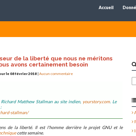
Accueil
Donné
seur de la liberté que nous ne méritons
nous avons certainement besoin
our le 08 février 2018
|
Aucun commentaire
r Richard Matthew Stallman au site indien,
yourstory.com
. Le
:
chard-stallman/
A
P
ens de la liberté. Il est l'homme derrière le projet GNU et le
I
echnique
cette semaine.