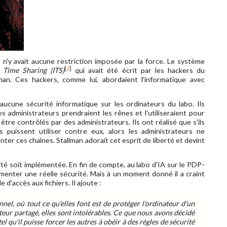
, il n'y avait aucune restriction imposée par la force. Le système
[
2
]
 Time Sharing (ITS)
qui avait été écrit par les hackers du
lman. Ces hackers, comme lui, abordaient l'informatique avec
aucune sécurité informatique sur les ordinateurs du labo. Ils
des administrateurs prendraient les rênes et l'utiliseraient pour
être contrôlés par des administrateurs. Ils ont réalisé que s'ils
 puissent utiliser contre eux, alors les administrateurs ne
ter ces chaînes. Stallman adorait cet esprit de liberté et devint
ité soit implémentée. En fin de compte, au labo d'IA sur le PDP-
menter une réelle sécurité. Mais à un moment donné il a craint
d'accès aux fichiers. Il ajoute :
el, où tout ce qu'elles font est de protéger l'ordinateur d'un
teur partagé, elles sont intolérables. Ce que nous avons décidé
l qu'il puisse forcer les autres à obéir à des règles de sécurité