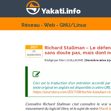
Yakati.info
Réseau - Web - GNU/Linux
Richard Stallman – Le défen
2017
sans doute pas, mais dont 
05
septembre
Rédigé par Marc GUILLAUME
|
Dernière mise à j
Ceci est la traduction d'un entretien accordé pa
texte original en anglais est disponible à cettre URL 
https://yourstory.com/2017/08/techie-tuesdays-ri
Connaître Richard Stallman c'est connaître le vrai s
mouvement du logiciel libre, et le sujet de notre
Mardi t