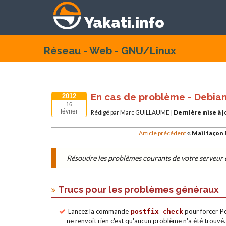
Yakati.info
Réseau - Web - GNU/Linux
En cas de problème - Debia
2012
16
février
Rédigé par Marc GUILLAUME
|
Dernière mise à j
Article précédent
Mail façon 
Résoudre les problèmes courants de votre serveur 
Trucs pour les problèmes généraux
Lancez la commande
pour forcer Po
postfix check
ne renvoit rien c'est qu'aucun problème n'a été trouvé.