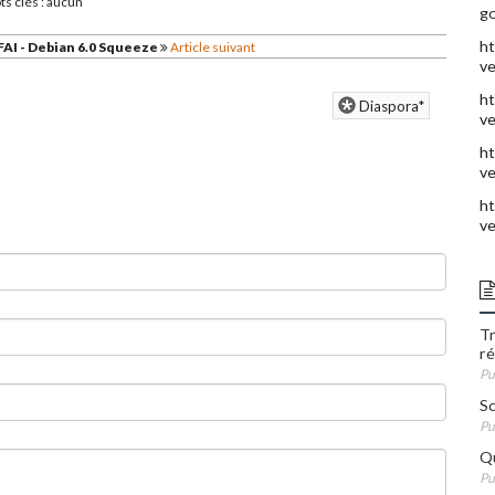
s clés : aucun
go
ht
FAI - Debian 6.0 Squeeze
Article suivant
ve
ht
Diaspora*
ve
ht
ve
ht
ve
Tr
r
Pu
Sc
Pu
Qu
Pu