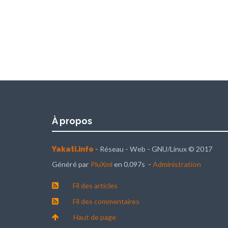
À propos
- Réseau - Web - GNU/Linux © 2017
Yakati.info
Généré par
PluXml
en 0.097s -
Administration
Fil des articles
Fil des commentaires
Haut de page