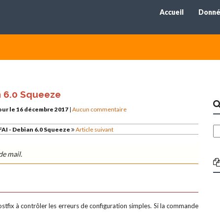
Accueil
Donné
n 6.0 Squeeze
our le 16 décembre 2017
|
Aucun commentaire
FAI - Debian 6.0 Squeeze
Article suivant
de mail.
stfix à contrôler les erreurs de configuration simples. Si la commande