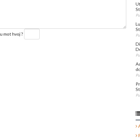
Ut
St
Pu
Lu
St
du mot
hvoj
?
Pu
Di
De
Pu
Ad
do
Pu
Pr
St
Pu
A
P