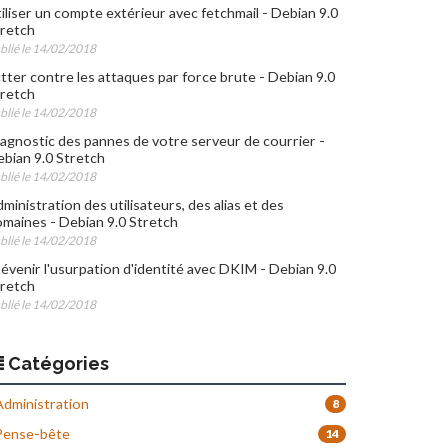
iliser un compte extérieur avec fetchmail - Debian 9.0
retch
blié le 14/02/2018
tter contre les attaques par force brute - Debian 9.0
retch
blié le 14/02/2018
agnostic des pannes de votre serveur de courrier -
bian 9.0 Stretch
blié le 14/02/2018
ministration des utilisateurs, des alias et des
maines - Debian 9.0 Stretch
blié le 14/02/2018
évenir l'usurpation d'identité avec DKIM - Debian 9.0
retch
blié le 14/02/2018
Catégories
dministration
8
ense-bête
14