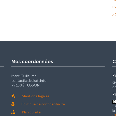
2
2
Mes coordonnées
C
P
Marc Guillaume
contact[at]yakati.info
G
79150 ÉTUSSON
d
P
Mentions légales
Politique de confidentialité
Ce
la
Plan du site
d’