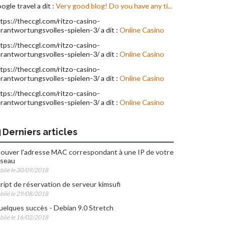
ogle travel a dit :
Very good blog! Do you have any ti...
tps://theccgl.com/ritzo-casino-
rantwortungsvolles-spielen-3/ a dit :
Online Casino
tps://theccgl.com/ritzo-casino-
rantwortungsvolles-spielen-3/ a dit :
Online Casino
tps://theccgl.com/ritzo-casino-
rantwortungsvolles-spielen-3/ a dit :
Online Casino
tps://theccgl.com/ritzo-casino-
rantwortungsvolles-spielen-3/ a dit :
Online Casino
Derniers articles
ouver l'adresse MAC correspondant à une IP de votre
éseau
blié le 30/09/2018
ript de réservation de serveur kimsufi
blié le 29/08/2018
elques succès - Debian 9.0 Stretch
blié le 16/02/2018