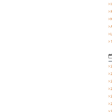
I
R
M
A
L
T
2
2
2
2
2
2
2