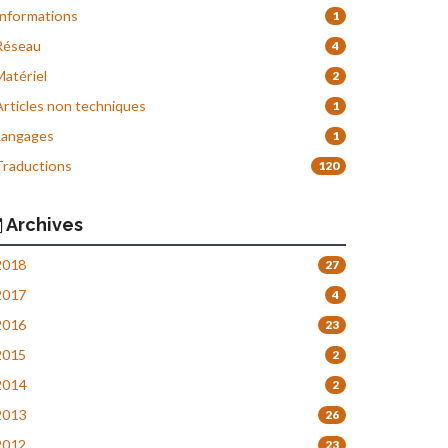
nformations
1
éseau
4
atériel
2
rticles non techniques
1
angages
1
raductions
120
Archives
018
27
017
4
016
23
015
2
014
2
013
26
012
23