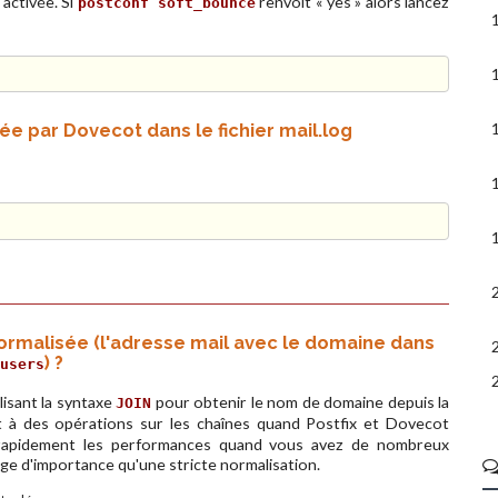
 activée. Si
renvoit « yes » alors lancez
postconf soft_bounce
ée par Dovecot dans le fichier mail.log
ormalisée (l'adresse mail avec le domaine dans
) ?
users
lisant la syntaxe
pour obtenir le nom de domaine depuis la
JOIN
it à des opérations sur les chaînes quand Postfix et Dovecot
 rapidement les performances quand vous avez de nombreux
ge d'importance qu'une stricte normalisation.