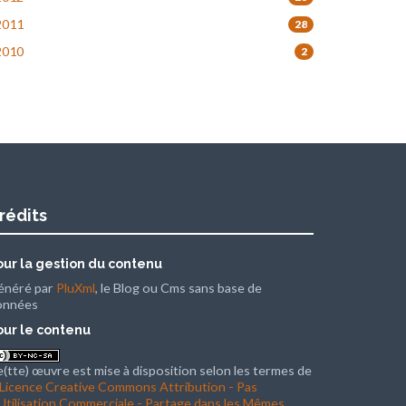
011
28
010
2
rédits
our la gestion du contenu
énéré par
PluXml
, le Blog ou Cms sans base de
onnées
our le contenu
(tte) œuvre est mise à disposition selon les termes de
Licence Creative Commons Attribution - Pas
Utilisation Commerciale - Partage dans les Mêmes