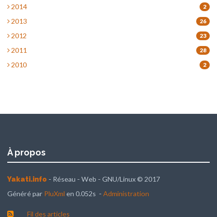
2014
2
2013
26
2012
23
2011
28
2010
2
À propos
- Réseau - Web - GNU/Linux © 2017
Yakati.info
Généré par
PluXml
en 0.052s -
Administration
Fil des articles