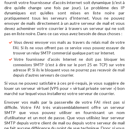
fournit votre fournisseur d'accès internet soit dynamique (c'est à
dire qu'elle change une fois par jour). Le problème des IP
dynamiques est qu'elles sont mises en liste noire par
pratiquement tous les serveurs d'Internet. Vous ne pouvez
envoyer de mails directement à un autre serveur de mail et vous
devez acheminer votre courrier à travers un serveur qui ne soit
pas en liste noire. Dans ce cas vous avez besoin de deux choses :
Vous devez envoyer vos mails au travers du relais mail de votre
FAI. Si ils ne vous offrent pas ce service vous pouvez essayer de
trouver un relay SMTP commercial quelque part sur Internet.
Votre fournisseur d'accès Internet ne doit pas bloquer les
connexions SMTP (c'est à dire sur le port 25 en TCP) sur votre
adresse IP. Si ils le bloquent vous ne pourrez pas recevoir de mail
depuis d'autres serveurs de courrier.
Si vous ne pouvez satisfaire à ces pré-requis, je vous suggère de
louer un serveur virtuel (VPS pour « virtual private server ») bon
marché sur lequel vous installerez votre serveur de courrier.
Envoyer vos mails par la passerelle de votre FAI n'est pas si
difficile. Votre FAI très vraissemblablement offre un serveur
SMTP que vous pouvez utiliser en fournissant un nom
d'utilisateur et un mot de passe. Que vous utilisiez leur serveur
SMTP depuis votre client de mail ou depuis votre serveur de mail
ne fait aucune différence du point de vue technique. Donc si vous