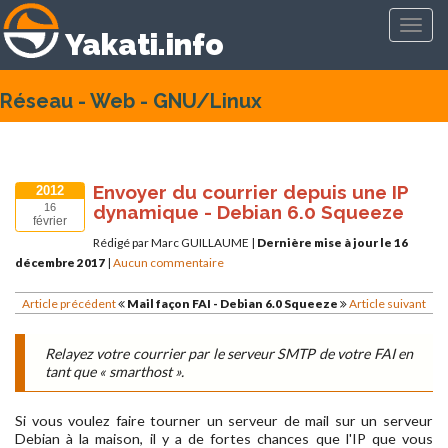
Toggl
Yakati.info
navig
Réseau - Web - GNU/Linux
Envoyer du courrier depuis une IP
2012
dynamique - Debian 6.0 Squeeze
16
février
Rédigé par Marc GUILLAUME
|
Dernière mise à jour le 16
décembre 2017
|
Aucun commentaire
Article précédent
Mail façon FAI - Debian 6.0 Squeeze
Article suivant
Relayez votre courrier par le serveur SMTP de votre FAI en
tant que « smarthost ».
Si vous voulez faire tourner un serveur de mail sur un serveur
Debian à la maison, il y a de fortes chances que l'IP que vous