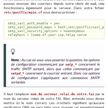
pouvez envoyer des courriers depuis votre client de mail, cela
fonctionnera également pour le serveur. Dans votre fichier
vous devrez préciser :
/etc/postfix/main.cf
smtp_sasl_auth_enable = yes

smtp_sasl_password_maps = hash:/etc/postfix/sasl_pas
smtp_sasl_security_options = noanonymous

Note :
Au cas où vous vous poseriez la question, les options
de configuration commençant par
concernent le
smtp_*
traffic SMTP sortant, alors que celles commençant par
concernent le courrier entrant. Donc ces options
smtpd_*
de configuration s'appliquent aux connexions SMTP
sortantes.
Il faut remplacer
par le
nom.du.serveur.relai.de.votre.fai
nom du serveur relais de votre FAI. Bien entendu vous devez
mettre ici le nom correct. Les crochets signifient qu'aucune
vérification DNS ne sera faite pour trouver un enregistrement