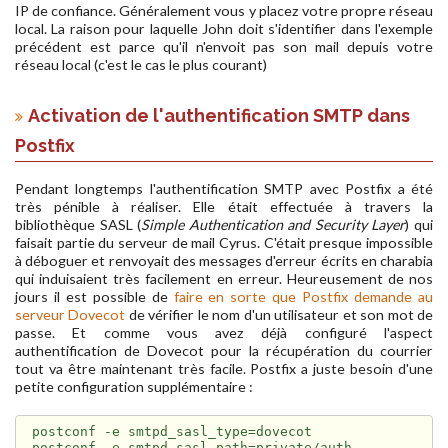
IP de confiance. Généralement vous y placez votre propre réseau
local. La raison pour laquelle John doit s'identifier dans l'exemple
précédent est parce qu'il n'envoit pas son mail depuis votre
réseau local (c'est le cas le plus courant)
Activation de l'authentification SMTP dans
Postfix
Pendant longtemps l'authentification SMTP avec Postfix a été
très pénible à réaliser. Elle était effectuée à travers la
bibliothèque SASL (
Simple Authentication and Security Layer
) qui
faisait partie du serveur de mail Cyrus. C'était presque impossible
à déboguer et renvoyait des messages d'erreur écrits en charabia
qui induisaient très facilement en erreur. Heureusement de nos
jours il est possible de
faire en sorte que Postfix demande au
serveur Dovecot
de vérifier le nom d'un utilisateur et son mot de
passe. Et comme vous avez déjà configuré l'aspect
authentification de Dovecot pour la récupération du courrier
tout va être maintenant très facile. Postfix a juste besoin d'une
petite configuration supplémentaire :
postconf -e smtpd_sasl_type=dovecot

postconf -e smtpd_sasl_path=private/auth
