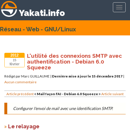
Toggl
Yakati.info
navig
Réseau - Web - GNU/Linux
L'utilité des connexions SMTP avec
2012
authentification - Debian 6.0
15
février
Squeeze
Rédigé par Marc GUILLAUME
|
Dernière mise à jour le 15 décembre 2017
|
Aucun commentaire
Article précédent
Mail façon FAI - Debian 6.0 Squeeze
Article suivant
Configurer l'envoi de mail avec une identification SMTP.
Le relayage