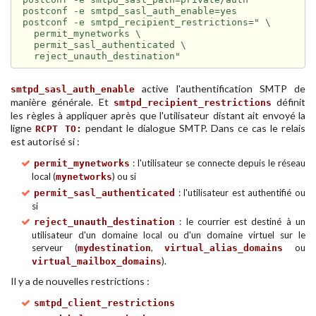
postconf -e smtpd_sasl_auth_enable=yes

postconf -e smtpd_recipient_restrictions=" \

  permit_mynetworks \

  permit_sasl_authenticated \

active l'authentification SMTP de
smtpd_sasl_auth_enable
manière générale. Et
définit
smtpd_recipient_restrictions
les règles à appliquer après que l'utilisateur distant ait envoyé la
ligne
pendant le dialogue SMTP. Dans ce cas le relais
RCPT TO:
est autorisé si :
: l'utilisateur se connecte depuis le réseau
permit_mynetworks
local (
) ou si
mynetworks
: l'utilisateur est authentifié ou
permit_sasl_authenticated
si
: le courrier est destiné à un
reject_unauth_destination
utilisateur d'un domaine local ou d'un domaine virtuel sur le
serveur (
,
ou
mydestination
virtual_alias_domains
).
virtual_mailbox_domains
Il y a de nouvelles restrictions :
smtpd_client_restrictions