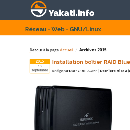
Yakati.info
Réseau - Web - GNU/Linux
Retour à la page
Accueil
Archives 2015
Installation boîtier RAID B
2015
16
septembre
Rédigé par Marc GUILLAUME
|
Dernière mise à j