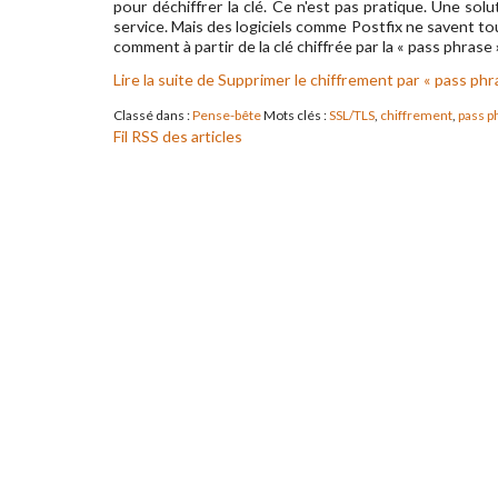
pour déchiffrer la clé. Ce n'est pas pratique. Une solut
service. Mais des logiciels comme Postfix ne savent tou
comment à partir de la clé chiffrée par la « pass phrase 
Lire la suite de Supprimer le chiffrement par « pass ph
Classé dans :
Pense-bête
Mots clés :
SSL/TLS
,
chiffrement
,
pass p
Fil RSS des articles