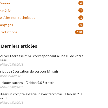
éseau
4
atériel
2
rticles non techniques
1
angages
1
raductions
120
Derniers articles
ouver l'adresse MAC correspondant à une IP de votre
éseau
blié le 30/09/2018
ript de réservation de serveur kimsufi
blié le 29/08/2018
elques succès - Debian 9.0 Stretch
blié le 16/02/2018
iliser un compte extérieur avec fetchmail - Debian 9.0
retch
blié le 14/02/2018