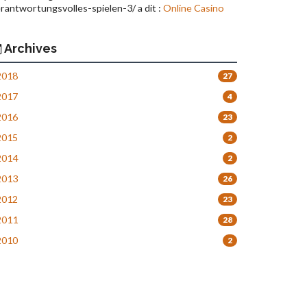
rantwortungsvolles-spielen-3/ a dit :
Online Casino
Archives
018
27
017
4
016
23
015
2
014
2
013
26
012
23
011
28
010
2