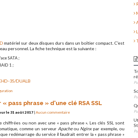
R
M
A
L
T
ID
matériel sur deux disques durs dans un boîtier compact. C'est
eau personnel. La fiche technique est la suivante :
face SATA ;
RAID 1 ;
Tr
r
 BS-EHD-35/DUALB
Pu
guration
Sc
Pu
r « pass phrase » d'une clé RSA SSL
Qu
Pu
our le 31 août 2017
|
Aucun commentaire
Ut
 chiffrées ou non avec une « pass phrase ». Les clés SSL sont
St
utomatique, comme un serveur
Apache
ou
Nginx
par exemple, ou
Pu
que redémarrage du service il faudrait entrer la « pass phrase »