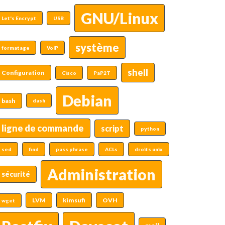
GNU/Linux
Let's Encrypt
USB
système
formatage
VoIP
shell
Configuration
Cisco
PaP2T
Debian
bash
dash
ligne de commande
script
python
sed
find
pass phrase
ACLs
droits unix
Administration
sécurité
LVM
kimsufi
OVH
wget