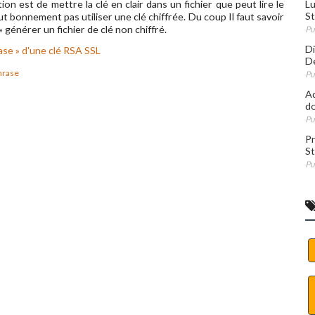
ion est de mettre la clé en clair dans un fichier que peut lire le
Lu
St
t bonnement pas utiliser une clé chiffrée. Du coup Il faut savoir
» générer un fichier de clé non chiffré.
Pu
Di
rase » d'une clé RSA SSL
De
hrase
Pu
Ad
do
Pu
Pr
St
Pu