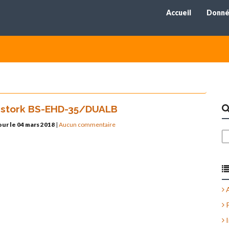
Accueil
Donné
luestork BS-EHD-35/DUALB
our le 04 mars 2018
|
Aucun commentaire
A
P
I