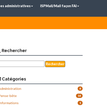
es administratives
ISPMail/Mail façon FAI
Rechercher
Catégories
dministration
8
ense-bête
14
nformations
1