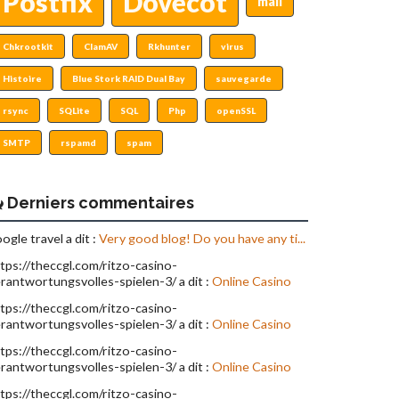
Postfix
Dovecot
mail
Chkrootkit
ClamAV
Rkhunter
virus
Histoire
Blue Stork RAID Dual Bay
sauvegarde
rsync
SQLite
SQL
Php
openSSL
SMTP
rspamd
spam
Derniers commentaires
ogle travel a dit :
Very good blog! Do you have any ti...
tps://theccgl.com/ritzo-casino-
rantwortungsvolles-spielen-3/ a dit :
Online Casino
tps://theccgl.com/ritzo-casino-
rantwortungsvolles-spielen-3/ a dit :
Online Casino
tps://theccgl.com/ritzo-casino-
rantwortungsvolles-spielen-3/ a dit :
Online Casino
tps://theccgl.com/ritzo-casino-