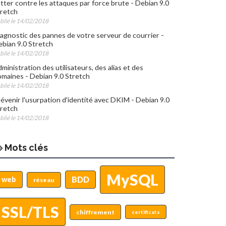
tter contre les attaques par force brute - Debian 9.0
retch
blié le 14/02/2018
agnostic des pannes de votre serveur de courrier -
bian 9.0 Stretch
blié le 14/02/2018
ministration des utilisateurs, des alias et des
maines - Debian 9.0 Stretch
blié le 14/02/2018
évenir l'usurpation d'identité avec DKIM - Debian 9.0
retch
blié le 14/02/2018
Mots clés
MySQL
BDD
web
réseau
SSL/TLS
chiffrement
certificats