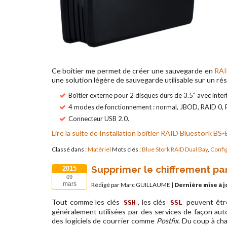
Ce boîtier me permet de créer une sauvegarde en
RA
une solution légère de sauvegarde utilisable sur un rés
Boîtier externe pour 2 disques durs de 3.5" avec inter
4 modes de fonctionnement : normal, JBOD, RAID 0, 
Connecteur USB 2.0.
Lire la suite de Installation boîtier RAID Bluestork
Classé dans :
Matériel
Mots clés :
Blue Stork RAID Dual Bay
,
Confi
Supprimer le chiffrement pa
2015
09
mars
Rédigé par Marc GUILLAUME
|
Dernière mise à j
Tout comme les clés
, les clés
peuvent être
SSH
SSL
généralement utilisées par des services de façon a
des logiciels de courrier comme
Postfix
. Du coup à cha