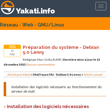
Toggl
Yakati.info
navig
Réseau - Web - GNU/Linux
Préparation du système - Debian
2011
5.0 Lenny
12
mai
Rédigé par Marc GUILLAUME
|
Dernière mise à jour le 12
décembre 2015
|
Aucun commentaire
Article précédent
Mail façon FAI - Debian 5.0 Lenny
Article suivant
Installation des logiciels nécessaire au fonctionnement du
serveur de mail.
Installation des logiciels nécessaires