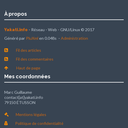
À propos
- Réseau - Web - GNU/Linux © 2017
Yakati.info
Généré par
PluXml
en 0.048s -
Administration
Fil des articles
Fil des commentaires
Haut de page
Mes coordonnées
Marc Guillaume
contact[at]yakati.info
79150 ÉTUSSON
Mentions légales
Politique de confidentialité